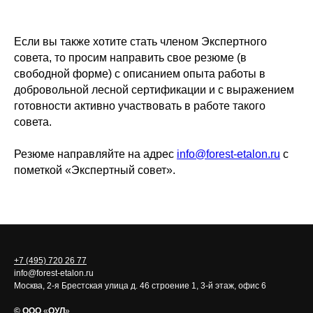
Если вы также хотите стать членом Экспертного
совета, то просим направить свое резюме (в
свободной форме) с описанием опыта работы в
добровольной лесной сертификации и с выражением
готовности активно участвовать в работе такого
совета.
Резюме направляйте на адрес
info@forest-etalon.ru
с
пометкой «Экспертный совет».
+7 (495) 720 26 77
info@forest-etalon.ru
Москва, 2-я Брестская улица д. 46 строение 1, 3-й этаж, офис 6
© ООО
«
ОУЛ
»